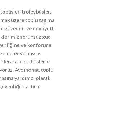
tobüsler, troleybüsler,
mak üzere toplu taşıma
de güvenilir ve emniyetli
isklerimiz sorunsuz güç
venliğine ve konforuna
lzemeler ve hassas
irlerarası otobüslerin
iyoruz. Aydınonat, toplu
masına yardımcı olarak
üvenliğini artırır.