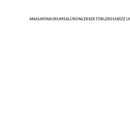
ANASAYFA
KURUMSAL
ÜRÜNLER
SEKTÖRLER
SSS
BIZE U
Toplu Taşıma