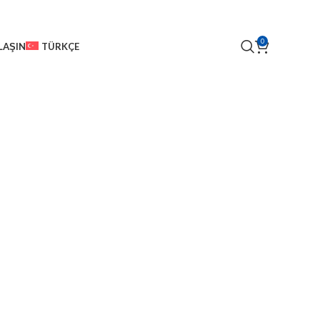
0
LAŞIN
TÜRKÇE