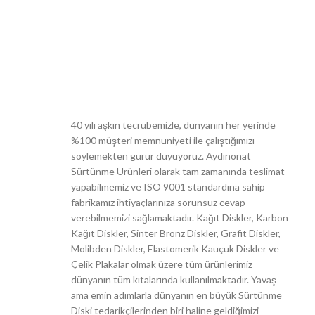
40 yılı aşkın tecrübemizle, dünyanın her yerinde
%100 müşteri memnuniyeti ile çalıştığımızı
söylemekten gurur duyuyoruz. Aydınonat
Sürtünme Ürünleri olarak tam zamanında teslimat
yapabilmemiz ve ISO 9001 standardına sahip
fabrikamız ihtiyaçlarınıza sorunsuz cevap
verebilmemizi sağlamaktadır. Kağıt Diskler, Karbon
Kağıt Diskler, Sinter Bronz Diskler, Grafit Diskler,
Molibden Diskler, Elastomerik Kauçuk Diskler ve
Çelik Plakalar olmak üzere tüm ürünlerimiz
dünyanın tüm kıtalarında kullanılmaktadır. Yavaş
ama emin adımlarla dünyanın en büyük Sürtünme
Diski tedarikçilerinden biri haline geldiğimizi